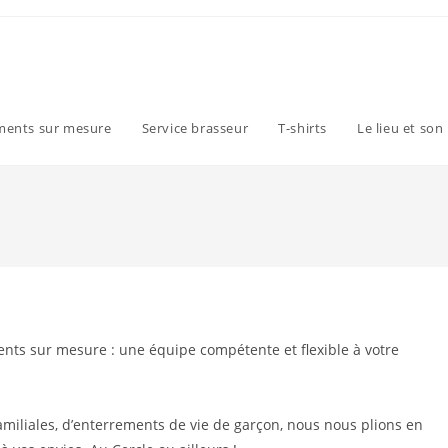
ments sur mesure
Service brasseur
T-shirts
Le lieu et son
ments sur mesure : une équipe compétente et flexible à votre
familiales, d’enterrements de vie de garçon, nous nous plions en