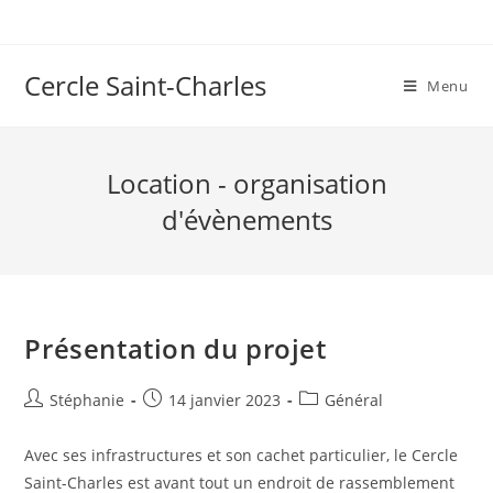
Skip
to
content
Cercle Saint-Charles
Menu
Location - organisation
d'évènements
Présentation du projet
Auteur/autrice
Post
Post
Stéphanie
14 janvier 2023
Général
de
published:
category:
la
Avec ses infrastructures et son cachet particulier, le Cercle
publication :
Saint-Charles est avant tout un endroit de rassemblement