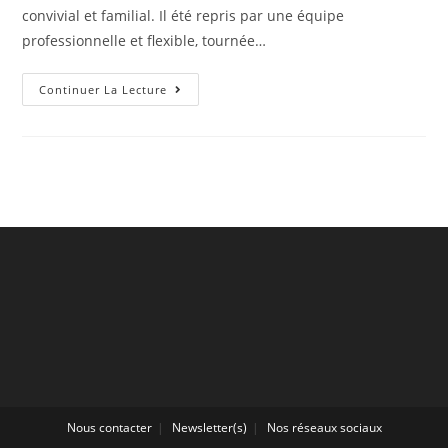
convivial et familial. Il été repris par une équipe
professionnelle et flexible, tournée…
Présentation
Continuer La Lecture
Du
Projet
Nous contacter
Newsletter(s)
Nos réseaux sociaux