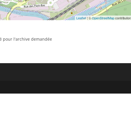
Leaflet
| ©
OpenStreetMap
contributor
uvé pour l'archive demandée