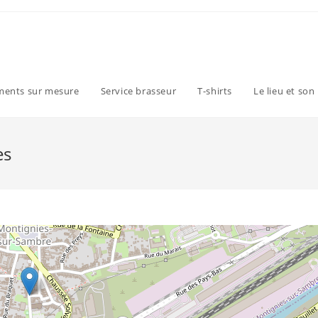
ments sur mesure
Service brasseur
T-shirts
Le lieu et son
es